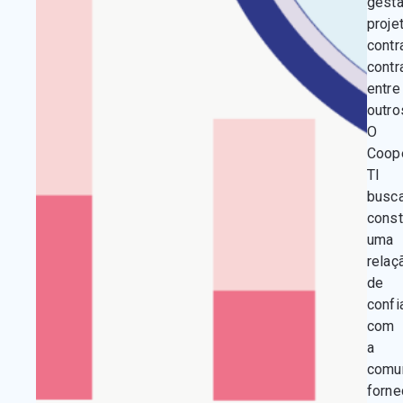
gestã
proje
contr
contr
entre
outro
O
Coop
TI
busc
const
uma
relaç
de
confi
com
a
comu
forn