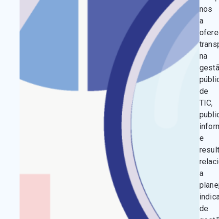
nos
a
ofere
trans
na
gest
públi
de
TIC,
publi
info
e
resul
relac
a
plane
indic
de